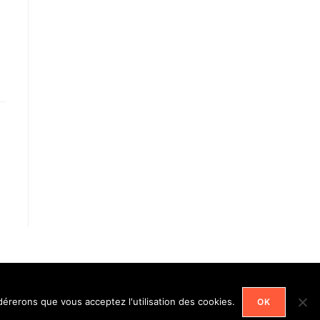
Menu et pages légales
idérerons que vous acceptez l'utilisation des cookies.
OK