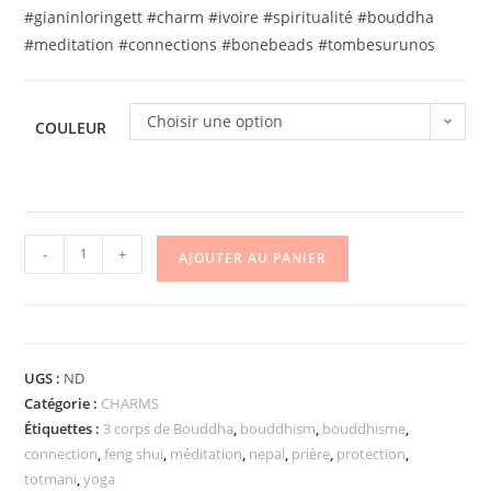
#gianinloringett #charm #ivoire #spiritualité #bouddha
#meditation #connections #bonebeads #tombesurunos
Choisir une option
COULEUR
-
+
AJOUTER AU PANIER
UGS :
ND
Catégorie :
CHARMS
Étiquettes :
3 corps de Bouddha
,
bouddhism
,
bouddhisme
,
connection
,
feng shui
,
méditation
,
nepal
,
prière
,
protection
,
totmani
,
yoga