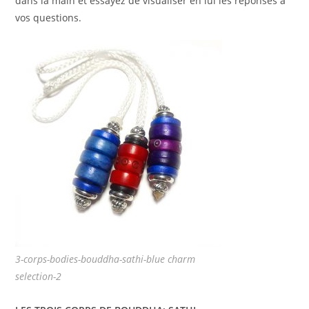
dans la main et essayez de visualiser en lui les réponses à
vos questions.
3-corps-bodies-bouddha-sathi-blue charm
selection-2