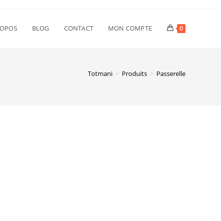
ROPOS
BLOG
CONTACT
MON COMPTE
0
Totmani
>
Produits
>
Passerelle