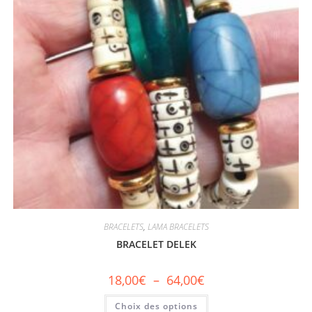
BRACELETS
,
LAMA BRACELETS
BRACELET DELEK
18,00
€
–
64,00
€
Choix des options