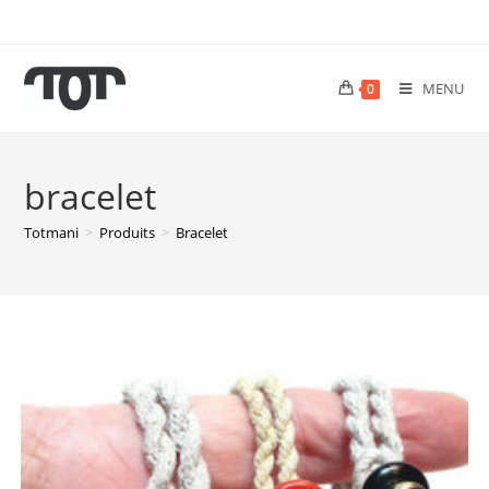
MENU
0
bracelet
Totmani
>
Produits
>
Bracelet