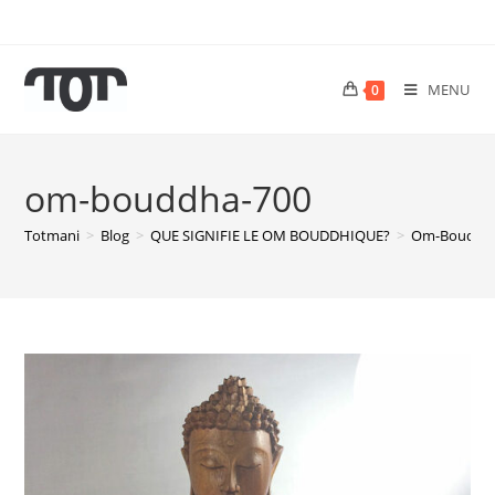
MENU
0
om-bouddha-700
Totmani
>
Blog
>
QUE SIGNIFIE LE OM BOUDDHIQUE?
>
Om-Bouddh