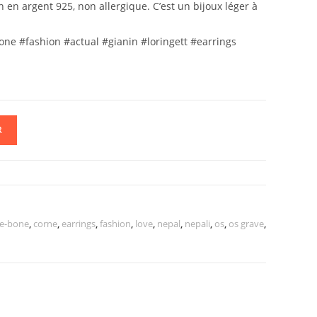
ion en argent 925, non allergique. C’est un bijoux léger à
ne #fashion #actual #gianin #loringett #earrings
R
e-bone
,
corne
,
earrings
,
fashion
,
love
,
nepal
,
nepali
,
os
,
os grave
,