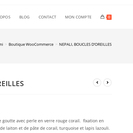
ROPOS
BLOG
CONTACT
MON COMPTE
0
ni
>
Boutique WooCommerce
>
NEPALI, BOUCLES D’OREILLES
EILLES
outte avec perle en verre rouge corail. fixation en
e laiton et de pâte de corail, turquoise et lapis lazouli.