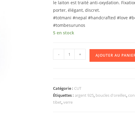
le laiton est traité anti-oxydation. Fixat
porter, élégant, discret.
#totmani #nepal #handcrafted #love #bo
#tombesurunos
5 en stock
-
+
AJOUTER AU PANIE
Catégorie :
CUT
Étiquettes :
argent 925
,
boucles d'oreilles
,
con
tibet
,
verre