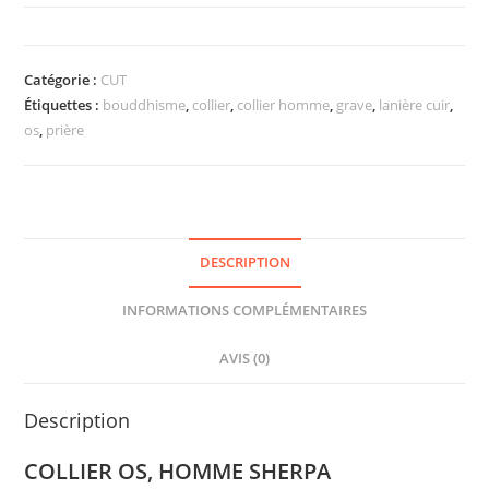
Catégorie :
CUT
Étiquettes :
bouddhisme
,
collier
,
collier homme
,
grave
,
lanière cuir
,
os
,
prière
DESCRIPTION
INFORMATIONS COMPLÉMENTAIRES
AVIS (0)
Description
COLLIER OS, HOMME SHERPA