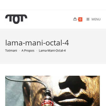
MENU
0
lama-mani-octal-4
Totmani
>
A Propos
>
Lama-Mani-Octal-4