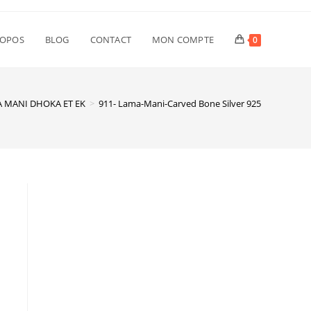
ROPOS
BLOG
CONTACT
MON COMPTE
0
 MANI DHOKA ET EK
>
911- Lama-Mani-Carved Bone Silver 925