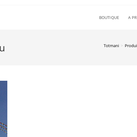
BOUTIQUE
A P
u
Totmani
>
Produi