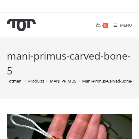
MENU
0
mani-primus-carved-bone-
5
Totmani
>
Produits
>
MANI PRIMUS
>
Mani-Primus-Carved-Bone-5