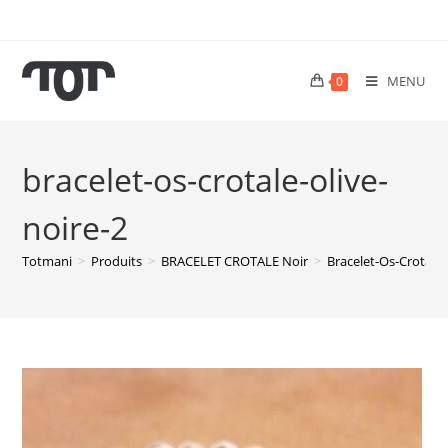
MENU
0
bracelet-os-crotale-olive-
noire-2
Totmani
>
Produits
>
BRACELET CROTALE Noir
>
Bracelet-Os-Crotale-