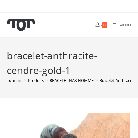
MENU
0
bracelet-anthracite-
cendre-gold-1
Totmani
>
Produits
>
BRACELET NAK HOMME
>
Bracelet-Anthracite-