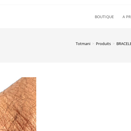
BOUTIQUE
A P
Totmani
>
Produits
>
BRACEL