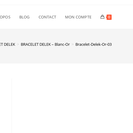
ROPOS
BLOG
CONTACT
MON COMPTE
0
ET DELEK
>
BRACELET DELEK – Blanc-Or
>
Bracelet-Delek-Or-03