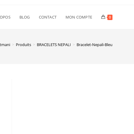
ROPOS
BLOG
CONTACT
MON COMPTE
0
tmani
>
Produits
>
BRACELETS NEPALI
>
Bracelet-Nepali-Bleu