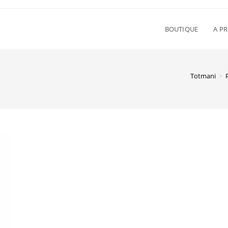
BOUTIQUE
A P
Totmani
>