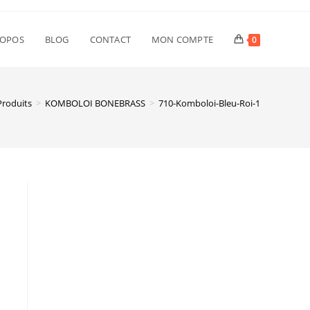
ROPOS
BLOG
CONTACT
MON COMPTE
0
Produits
>
KOMBOLOI BONEBRASS
>
710-Komboloi-Bleu-Roi-1