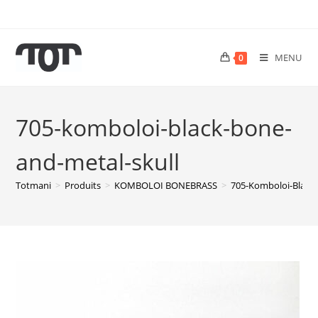
MENU
0
705-komboloi-black-bone-
and-metal-skull
Totmani
>
Produits
>
KOMBOLOI BONEBRASS
>
705-Komboloi-Black-