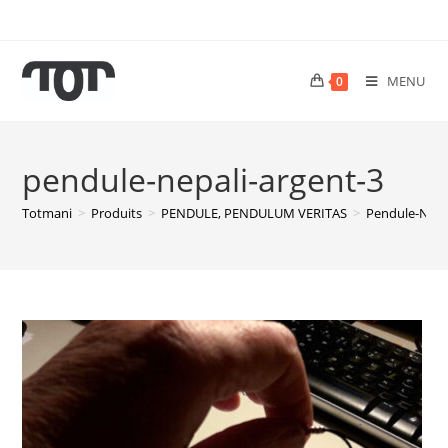
MENU
0
pendule-nepali-argent-3
Totmani
>
Produits
>
PENDULE, PENDULUM VERITAS
>
Pendule-Nepa