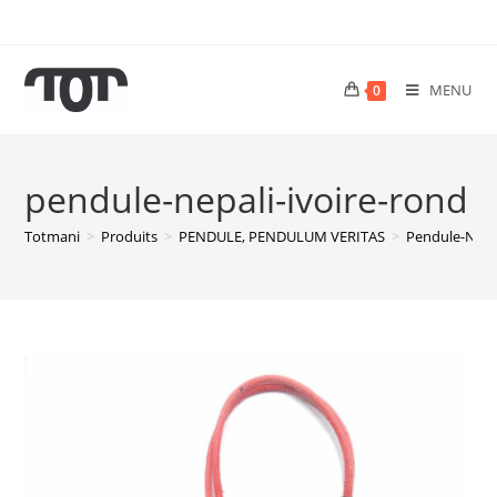
MENU
0
pendule-nepali-ivoire-rond
Totmani
>
Produits
>
PENDULE, PENDULUM VERITAS
>
Pendule-Nepa