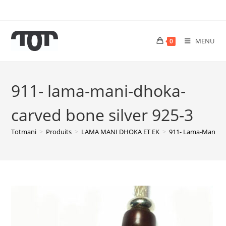
MENU
0
911- lama-mani-dhoka-
carved bone silver 925-3
Totmani
>
Produits
>
LAMA MANI DHOKA ET EK
>
911- Lama-Mani-Dh